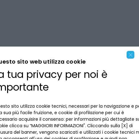
×
esto sito web utilizza cookie
SEDE E CONTATTI
a tua privacy per noi è
Via Confienza 2/E – 10121 Torino (TO)
mportante
011 5652700
/
info@fondazionevenesioef.it
IL TUO SOSTEGNO
esto sito utilizza cookie tecnici, necessari per la navigazione e p
 sua più facile fruizione, e cookie di profilazione per cui è
Fai una donazione
cessario acquisire il consenso: per informazioni più dettagliate s
okie clicca su “MAGGIORI INFORMAZIONI". Cliccando sulla [X] di
iusura del banner, vengono scaricati e utilizzati i cookie tecnici
n acconsenti all'uso dei cookies di profilazione e quindi non